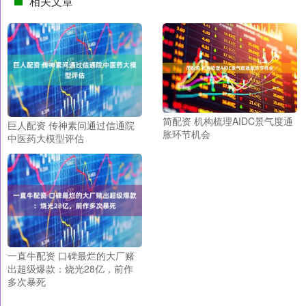
相关文章
简配资 机构梳理AIDC景气度通
巨人配资 传神素问通过信通院
胀环节机会
中医药大模型评估
一直牛配资 口碑最烂的大厂赌
出超级爆款：烧光28亿，前作
多次暴死