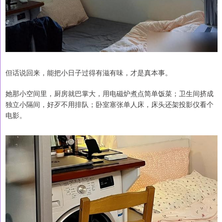
但话说回来，能把小日子过得有滋有味，才是真本事。
她那小空间里，厨房就巴掌大，用电磁炉煮点简单饭菜；卫生间挤成
独立小隔间，好歹不用排队；卧室塞张单人床，床头还架投影仪看个
电影。