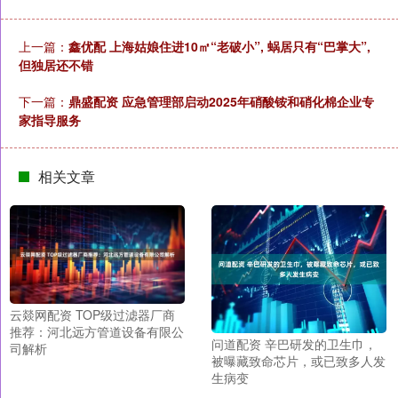
上一篇：
鑫优配 上海姑娘住进10㎡“老破小”, 蜗居只有“巴掌大”,
但独居还不错
下一篇：
鼎盛配资 应急管理部启动2025年硝酸铵和硝化棉企业专
家指导服务
相关文章
云燚网配资 TOP级过滤器厂商
推荐：河北远方管道设备有限公
问道配资 辛巴研发的卫生巾，
司解析
被曝藏致命芯片，或已致多人发
生病变