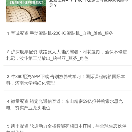
足？
​宝诚配资 手动灌装机-200KG灌装机_自动_维修_服务
1
​沪深股票配资 歧路旅人大陆的霸者：村花复刻，酒保不修进
2
札记，波斗第三期放出_约书亚_莫芬_角色
​牛360配资APP下载 告别放养式学习！国际课程转轨国际本
3
科，济南大学精细化管理
​微量配资 锚定光通信赛道！东山精密59亿拟并购索尔思光
4
电，夯实产业龙头地位
​凯丰配资 软通动力全栈智能亮相日本IT周，与全球生态伙伴
5