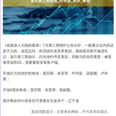
《歧路旅人大陆的霸者》7月第三周维护公告出炉，一眼看过去内容还
是不少的，省流总结：村花镇长奈芙蒂复刻，酒保莫芬斯不修进札
记，波斗第三期放出，闪光池约书亚复刻，宿敌与职业塔更新；修复
泰里翁BUG，需要重新安装客户端。
开放灯火的加护的角色：莫芬斯、奈芙蒂、约书亚、诺妮雅、卢米
斯；
开放6星的角色：莫芬斯、奈芙蒂、诺妮雅。
展开剩余83%登录后可查看全文发布于：辽宁省
盈昌优配提示：文章来自网络，不代表本站观点。