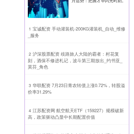
月运势：把握才华闪光时刻。
​宝诚配资 手动灌装机-200KG灌装机_自动_维修
1
_服务
​沪深股票配资 歧路旅人大陆的霸者：村花复
2
刻，酒保不修进札记，波斗第三期放出_约书亚_
莫芬_角色
​华联配资 7月23日青农转债上涨0.72%，转股溢
3
价率31.29%
​江苏配资网 航空航天ETF（159227）规模破新
4
高，政策驱动凸显中长期配置价值