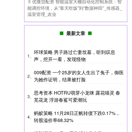
​优微贷配资 智能温室大棚自动化控制系统：智
5
能调控环境，从“靠天吃饭”到“数据种田”_传感器_
温室管理_农业
最新文章
环球策略 男子路过亡妻坟墓，听到叹息
1、
声，挖开一看，发现怪物
009配资 一个25岁的女人生出了兔子，御医
2、
为她作证明，结果被打脸
思考资本 HOTRU萌芽小龙咪 露花喵灵 春
3、
芜花龙 浮游春鲨可爱潮玩
蚂蚁策略 11月28日正帆转债下跌0.17%，
4、
转股溢价率68.32%