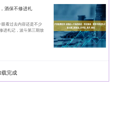
刻，酒保不修进札
一眼看过去内容还是不少
修进札记，波斗第三期放
加载完成