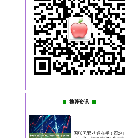
推荐资讯
国联优配 机遇在望！酉鸡11