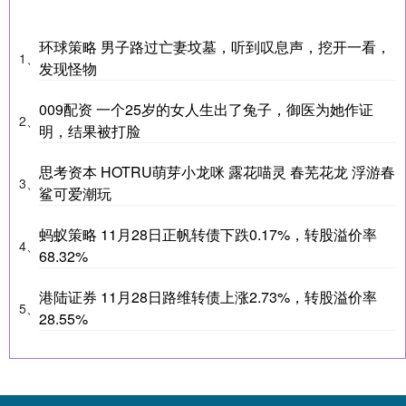
环球策略 男子路过亡妻坟墓，听到叹息声，挖开一看，
1、
发现怪物
009配资 一个25岁的女人生出了兔子，御医为她作证
2、
明，结果被打脸
思考资本 HOTRU萌芽小龙咪 露花喵灵 春芜花龙 浮游春
3、
鲨可爱潮玩
蚂蚁策略 11月28日正帆转债下跌0.17%，转股溢价率
4、
68.32%
港陆证券 11月28日路维转债上涨2.73%，转股溢价率
5、
28.55%