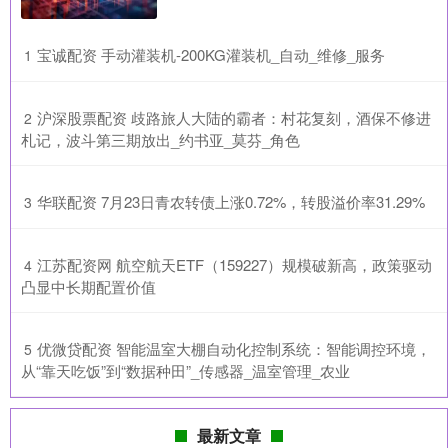
​宝诚配资 手动灌装机-200KG灌装机_自动_维修_服务
1
​沪深股票配资 歧路旅人大陆的霸者：村花复刻，酒保不修进
2
札记，波斗第三期放出_约书亚_莫芬_角色
​华联配资 7月23日青农转债上涨0.72%，转股溢价率31.29%
3
​江苏配资网 航空航天ETF（159227）规模破新高，政策驱动
4
凸显中长期配置价值
​优微贷配资 智能温室大棚自动化控制系统：智能调控环境，
5
从“靠天吃饭”到“数据种田”_传感器_温室管理_农业
最新文章